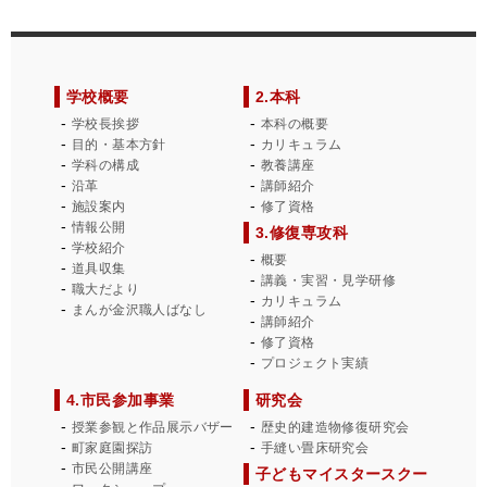
学校概要
2.本科
学校長挨拶
本科の概要
目的・基本方針
カリキュラム
学科の構成
教養講座
沿革
講師紹介
施設案内
修了資格
情報公開
3.修復専攻科
学校紹介
概要
道具収集
講義・実習・見学研修
職大だより
カリキュラム
まんが金沢職人ばなし
講師紹介
修了資格
プロジェクト実績
4.市民参加事業
研究会
授業参観と作品展示バザー
歴史的建造物修復研究会
町家庭園探訪
手縫い畳床研究会
市民公開講座
子どもマイスタースクー