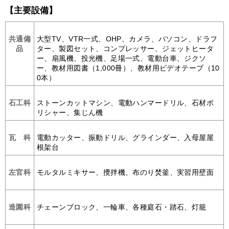
【主要設備】
共通備
大型TV、VTR一式、OHP、カメラ、パソコン、ドラフ
品
ター、製図セット、コンプレッサー、ジェットヒータ
ー、扇風機、投光機、足場一式、電動台車、ジクソ
ー、教材用図書（1,000冊）、教材用ビデオテープ（10
0本）
石工科
ストーンカットマシン、電動ハンマードリル、石材ポ
リシャー、集じん機
瓦 科
電動カッター、振動ドリル、グラインダー、入母屋屋
根架台
左官科
モルタルミキサー、攪拌機、布のり焚釜、実習用壁面
造園科
チェーンブロック、一輪車、各種庭石・踏石、灯籠