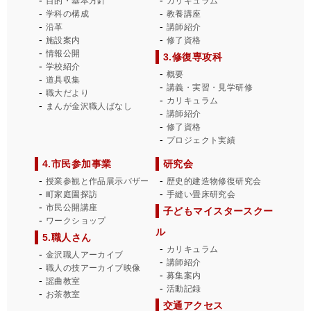
目的・基本方針
カリキュラム
学科の構成
教養講座
沿革
講師紹介
施設案内
修了資格
情報公開
3.修復専攻科
学校紹介
概要
道具収集
講義・実習・見学研修
職大だより
カリキュラム
まんが金沢職人ばなし
講師紹介
修了資格
プロジェクト実績
4.市民参加事業
研究会
授業参観と作品展示バザー
歴史的建造物修復研究会
町家庭園探訪
手縫い畳床研究会
市民公開講座
子どもマイスタースクー
ワークショップ
ル
5.職人さん
カリキュラム
金沢職人アーカイブ
講師紹介
職人の技アーカイブ映像
募集案内
謡曲教室
活動記録
お茶教室
交通アクセス